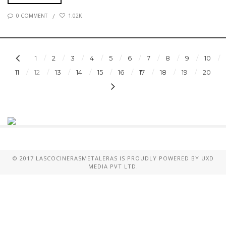
0 COMMENT
1.02K
1
2
3
4
5
6
7
8
9
10
11
12
13
14
15
16
17
18
19
20
© 2017 LASCOCINERASMETALERAS IS PROUDLY POWERED BY
UXD
MEDIA PVT LTD.