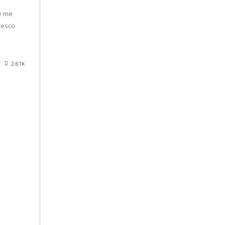
se me
fresco
2.61K