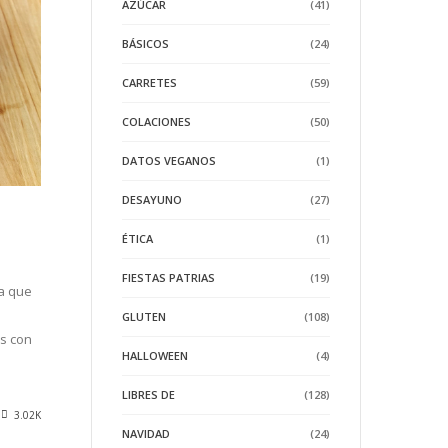
AZÚCAR
(41)
BÁSICOS
(24)
CARRETES
(59)
COLACIONES
(50)
DATOS VEGANOS
(1)
DESAYUNO
(27)
ÉTICA
(1)
FIESTAS PATRIAS
(19)
ta que
GLUTEN
(108)
os con
HALLOWEEN
(4)
LIBRES DE
(128)
3.02K
NAVIDAD
(24)