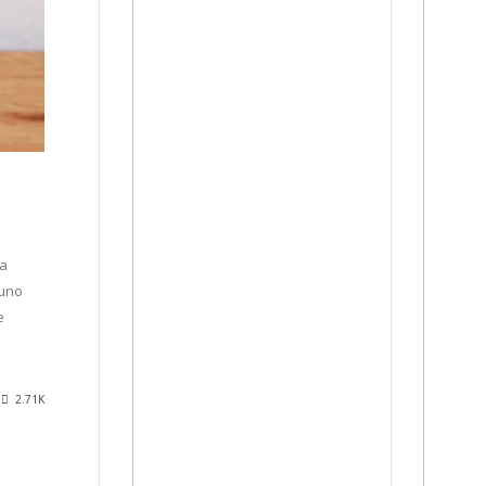
na
 uno
e
2.71K